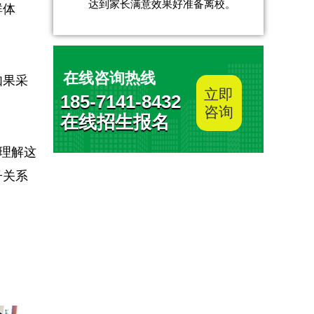
达到家长满意效果好准备离校。
群体
在线咨询热线
如果采
立即
185-7141-8432
咨询
在线招生报名
理解这
子关系