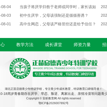
-08-04
当孩子将厌学归咎于老师或同学时，家长该如
202
-08-03
初中生厌学，父母该强制还是循循善诱？
202
-08-01
高中生网恋，父母该严格管控还是给予信任？
202
中心
教学方法
成长课堂
师资力量
招
湖北正苗启德青少年特训学校，专注青少年成长教育，特训教育口碑领导者！
10-18周岁青春期存在厌学、早恋、叛逆、离家出走、亲情冷漠等问题青少
Copyright ©
安析教育网
All rights reserved
鄂ICP备2026007892号