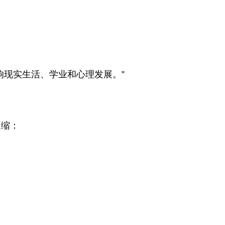
响现实生活、学业和心理发展。”
退缩：
；