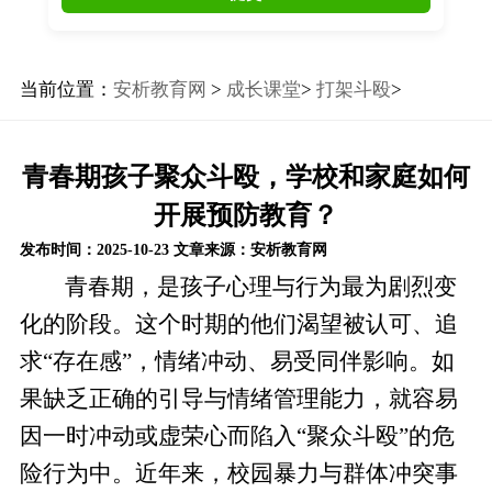
当前位置：
安析教育网
>
成长课堂
>
打架斗殴
>
青春期孩子聚众斗殴，学校和家庭如何
开展预防教育？
发布时间：2025-10-23
文章来源：安析教育网
青春期，是孩子心理与行为最为剧烈变
化的阶段。这个时期的他们渴望被认可、追
求“存在感”，情绪冲动、易受同伴影响。如
果缺乏正确的引导与情绪管理能力，就容易
因一时冲动或虚荣心而陷入“聚众斗殴”的危
险行为中。近年来，校园暴力与群体冲突事