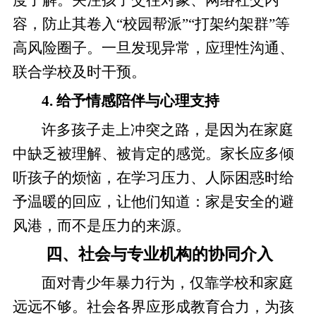
容，防止其卷入“校园帮派”“打架约架群”等
高风险圈子。一旦发现异常，应理性沟通、
联合学校及时干预。
4. 给予情感陪伴与心理支持
许多孩子走上冲突之路，是因为在家庭
中缺乏被理解、被肯定的感觉。家长应多倾
听孩子的烦恼，在学习压力、人际困惑时给
予温暖的回应，让他们知道：家是安全的避
风港，而不是压力的来源。
四、社会与专业机构的协同介入
面对青少年暴力行为，仅靠学校和家庭
远远不够。社会各界应形成教育合力，为孩