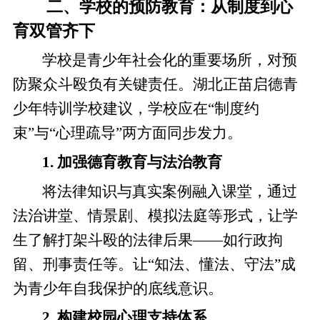
二、学校的预防教育：从制度到心
育双管齐下
学校是青少年社会化的重要场所，对预
防聚众斗殴负有关键责任。湖北正苗启德青
少年特训学校建议，学校应在“制度约
束”与“心理疏导”两方面同步发力。
1. 加强德育教育与法治教育
将法律知识与真实案例融入课堂，通过
法治讲堂、情景剧、模拟法庭等形式，让学
生了解打架斗殴的法律后果——如行政拘
留、刑事责任等。让“知法、懂法、守法”成
为青少年自我保护的底线意识。
2. 构建校园心理支持体系