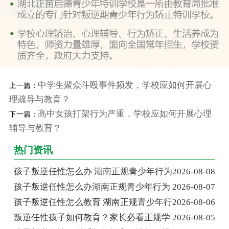
中学生聚众斗殴事件频发，学校应如何开展心
上一篇：
理疏导与教育？
高中女孩打架行为严重，学校应如何开展心理
下一篇：
辅导与教育？
热门资讯
孩子叛逆任性怎么办 湖南正规青少年行为
2026-08-08
孩子叛逆任性怎么办湖南正规青少年行为
2026-08-07
孩子叛逆任性怎么教育 湖南正规青少年行
2026-08-06
叛逆任性孩子如何教育？家长必看正规学
2026-08-05