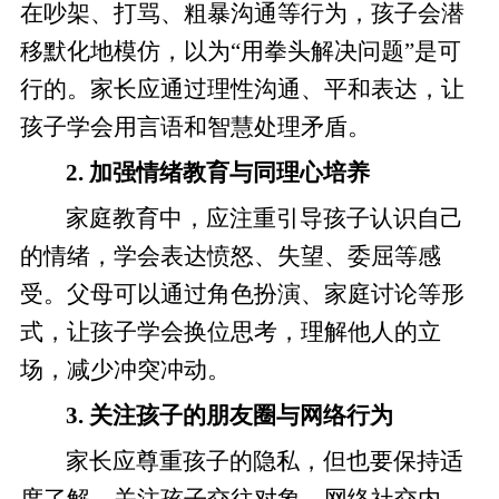
在吵架、打骂、粗暴沟通等行为，孩子会潜
移默化地模仿，以为“用拳头解决问题”是可
行的。家长应通过理性沟通、平和表达，让
孩子学会用言语和智慧处理矛盾。
2. 加强情绪教育与同理心培养
家庭教育中，应注重引导孩子认识自己
的情绪，学会表达愤怒、失望、委屈等感
受。父母可以通过角色扮演、家庭讨论等形
式，让孩子学会换位思考，理解他人的立
场，减少冲突冲动。
3. 关注孩子的朋友圈与网络行为
家长应尊重孩子的隐私，但也要保持适
度了解。关注孩子交往对象、网络社交内