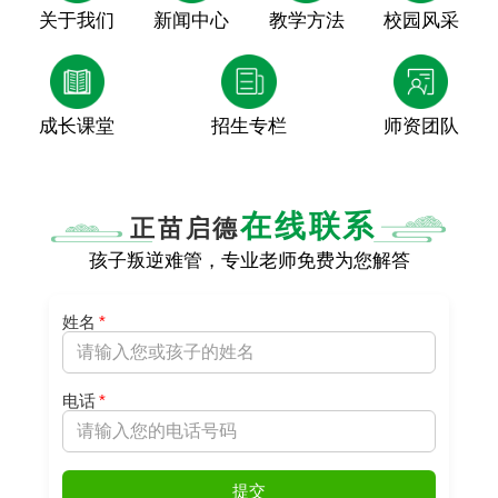
关于我们
新闻中心
教学方法
校园风采
成长课堂
招生专栏
师资团队
在线联系
正苗启德
孩子叛逆难管，专业老师免费为您解答
姓名
*
电话
*
提交