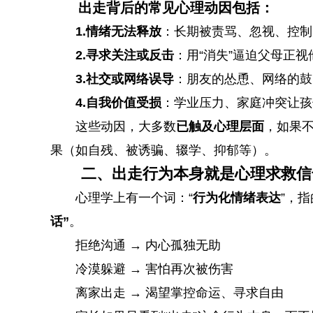
出走背后的常见心理动因包括：
1.情绪无法释放
：长期被责骂、忽视、控制
2.寻求关注或反击
：用“消失”逼迫父母正
3.社交或网络误导
：朋友的怂恿、网络的鼓吹
4.自我价值受损
：学业压力、家庭冲突让孩
这些动因，大多数
已触及心理层面
，如果
果（如自残、被诱骗、辍学、抑郁等）。
二、出走行为本身就是心理求救信
心理学上有一个词：“
行为化情绪表达
”，
话”
。
拒绝沟通 → 内心孤独无助
冷漠躲避 → 害怕再次被伤害
离家出走 → 渴望掌控命运、寻求自由