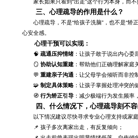
家长如果只看到“出走”这个行为本身，而不
三、心理疏导的作用是什么？
心理疏导，不是“给孩子洗脑”，也不是“
心安全感。
心理干预可以实现：
🧠
疏通压抑情绪
：让孩子敢于说出内心委
🪞
协助认知重建
：帮助他们正确理解家庭
💬
重建亲子沟通
：让父母学会倾听而非控
🧩
制定具体策略
：让孩子掌握处理冲突的
🧭
行为矫正引导
：减少极端行为发生频率
四、什么情况下，心理疏导刻不容
以下情况建议尽快寻求专业心理支持或家
📌 孩子多次离家出走，有反复倾向；
📌 出走前曾表现出明显情绪低落、自伤倾