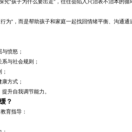
探究“孩子为什么要出走”，往往会陷入只治表不治本的循
矫正行为”，而是帮助孩子和家庭一起找回情绪平衡、沟通通
屈与愤怒；
关系与社会规则；
制；
健康方式；
，提升自我调节能力。
缓？
庭教育指导：
向；