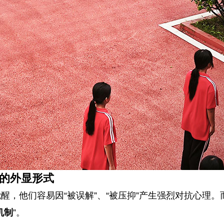
的外显形式
，他们容易因“被误解”、“被压抑”产生强烈对抗心理。
机制
”。