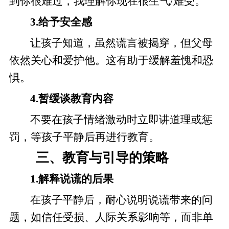
到你很难过，我理解你现在很生气/难受。”
3.给予安全感
让孩子知道，虽然谎言被揭穿，但父母
依然关心和爱护他。这有助于缓解羞愧和恐
惧。
4.暂缓谈教育内容
不要在孩子情绪激动时立即讲道理或惩
罚，等孩子平静后再进行教育。
三、教育与引导的策略
1.解释说谎的后果
在孩子平静后，耐心说明说谎带来的问
题，如信任受损、人际关系影响等，而非单