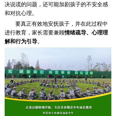
决说谎的问题，还可能加剧孩子的不安全感
和对抗心理。
要真正有效地安抚孩子，并在此过程中
进行教育，家长需要兼顾
情绪疏导、心理理
解和行为引导
。