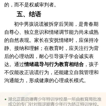
的，而不是权威审判者。
五、结语
初中男孩说谎被拆穿后哭闹，是青春期
自尊心、独立意识和情绪调节能力尚未成熟
的自然表现。家长在安抚情绪时，应保持冷
静、接纳和理解；在教育时，应关注行为背
后的心理动因，耐心引导孩子学会诚实表
达。通过
情绪疏导与行为教育相结合
，孩子
不仅能改正说谎行为，还能建立自我管理和
沟通能力，形成健康的心理成长模式。