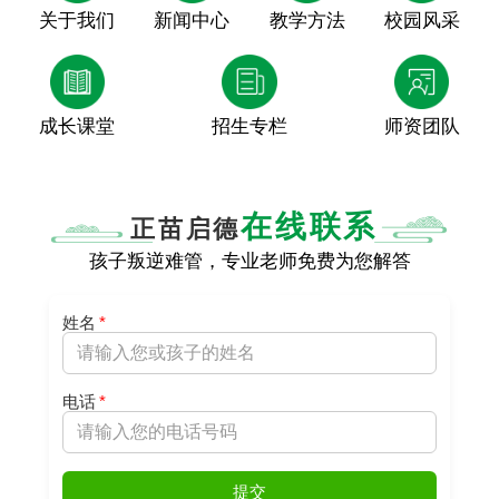
关于我们
新闻中心
教学方法
校园风采
成长课堂
招生专栏
师资团队
在线联系
正苗启德
孩子叛逆难管，专业老师免费为您解答
姓名
*
电话
*
提交