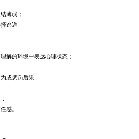
联结薄弱；
选择逃避。
被理解的环境中表达心理状态；
行为或惩罚后果；
果；
信任感。