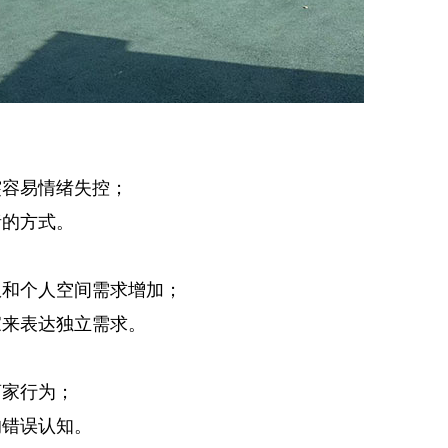
突容易情绪失控；
绪的方式。
权和个人空间需求增加；
家来表达独立需求。
离家行为；
的错误认知。