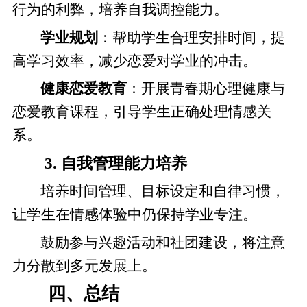
行为的利弊，培养自我调控能力。
学业规划
：帮助学生合理安排时间，提
高学习效率，减少恋爱对学业的冲击。
健康恋爱教育
：开展青春期心理健康与
恋爱教育课程，引导学生正确处理情感关
系。
3. 自我管理能力培养
培养时间管理、目标设定和自律习惯，
让学生在情感体验中仍保持学业专注。
鼓励参与兴趣活动和社团建设，将注意
力分散到多元发展上。
四、总结