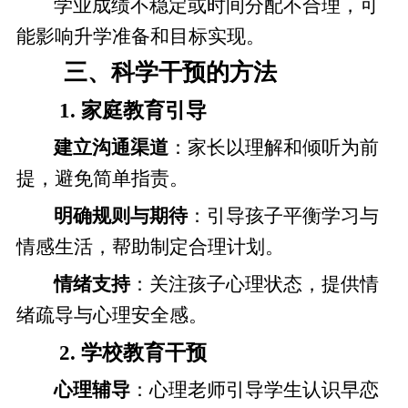
学业成绩不稳定或时间分配不合理，可
能影响升学准备和目标实现。
三、科学干预的方法
1. 家庭教育引导
建立沟通渠道
：家长以理解和倾听为前
提，避免简单指责。
明确规则与期待
：引导孩子平衡学习与
情感生活，帮助制定合理计划。
情绪支持
：关注孩子心理状态，提供情
绪疏导与心理安全感。
2. 学校教育干预
心理辅导
：心理老师引导学生认识早恋